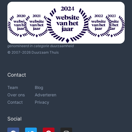
genomineerd in categorie duurzaamheid
© 2007-2026 Duurzaam Thuis
Contact
Team
Blog
Over ons
Adverteren
Contact
Privacy
Social