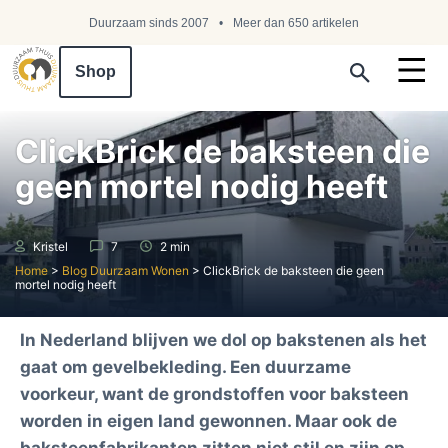
Duurzaam sinds 2007
Meer dan 650 artikelen
Shop
Search ...
ClickBrick de baksteen die
geen mortel nodig heeft
Kristel
7
2 min
Home
>
Blog Duurzaam Wonen
>
ClickBrick de baksteen die geen
mortel nodig heeft
In Nederland blijven we dol op bakstenen als het
gaat om gevelbekleding. Een duurzame
voorkeur, want de grondstoffen voor baksteen
worden in eigen land gewonnen. Maar ook de