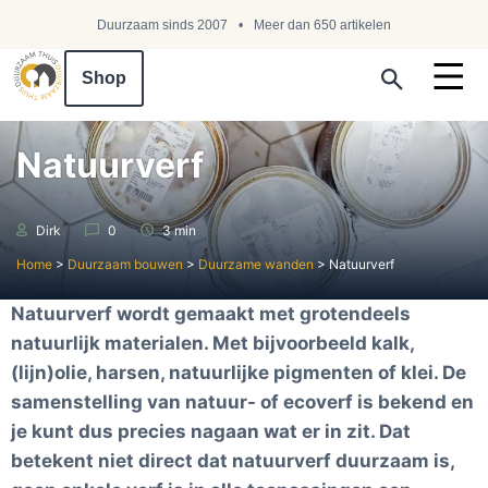
Duurzaam sinds 2007
Meer dan 650 artikelen
Shop
Search ...
Natuurverf
Dirk
0
3 min
Home
>
Duurzaam bouwen
>
Duurzame wanden
>
Natuurverf
Natuurverf wordt gemaakt met grotendeels
natuurlijk materialen. Met bijvoorbeeld kalk,
(lijn)olie, harsen, natuurlijke pigmenten of klei. De
samenstelling van natuur- of ecoverf is bekend en
je kunt dus precies nagaan wat er in zit. Dat
betekent niet direct dat natuurverf duurzaam is,