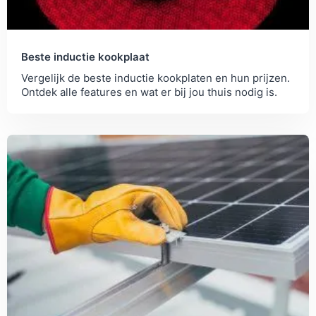
productie en van het gebruik in kaart worden
gebracht. Wij focussen hier op de gemiddelde CO2
besparing per jaar bij een 2 persoonswoning ten
opzichte van de "oude" situatie. Omdat CO2 niet
Beste inductie kookplaat
altijd even aansprekend is, hebben we deze
Vergelijk de beste inductie kookplaten en hun prijzen.
omgerekend naar de CO2 opname van bomen per
Ontdek alle features en wat er bij jou thuis nodig is.
jaar (22 kilo CO2).
Kosten
: Voor de prijs kijken we naar de gemiddelde
prijs van de duurzame varianten. We hebben een
backend koppeling met de meeste webshops voor
de kosten, waardoor we gemakkelijk een
gemiddelde kunnen inschatten.
Terugverdientijd
: hiervoor kijken we naar de prijs
ten opzichte van de jaarlijkse besparingen. Een
product dat 30 euro kost en waarmee je 60 euro
aan energieverbruik terugverdiend heeft
bijvoorbeeld een terugverdientijd van een half jaar.
Gemak
: Hierbij kijken hoe we hoe snel je een actie
kan uitvoeren. We gaan er hierbij vanuit dat je wel
een beetje handig bent. Voor jouw situatie kan dit