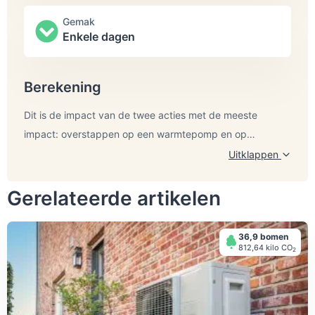
Gemak
Enkele dagen
Berekening
Dit is de impact van de twee acties met de meeste
impact: overstappen op een warmtepomp en op
inductiekoken.
Uitklappen
Lees in dit artikel meer over het overstappen op
inductiekoken.
Gerelateerde artikelen
Lees in dit artikel meer over de warmtepomp.
36,9 bomen
Let op: de terugverdientijd is afhankelijk van de
812,64 kilo СО
2
gasprijzen. De prijzen fluxueren in dergelijke mate dat het
voor ons lastig is bij te houden en dat op moment van
Belangrijke voorwaarde om van het gas af te gaan is je
lezen de terugverdientijd al veel korter is.
huis goed isoleren.