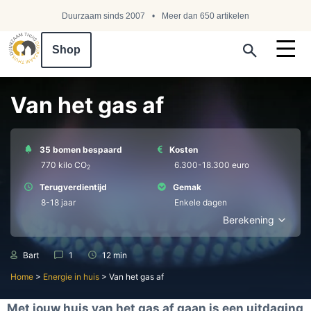
Duurzaam sinds 2007
Meer dan 650 artikelen
Shop
Search ...
Van het gas af
35 bomen bespaard
Kosten
770 kilo СО
6.300-18.300 euro
2
Terugverdientijd
Gemak
8-18 jaar
Enkele dagen
Berekening
Bart
1
12 min
Home
>
Energie in huis
>
Van het gas af
Met jouw huis van het gas af gaan is een uitdaging