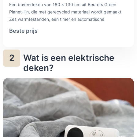
Een bovendeken van 180 x 130 cm uit Beurers Green
Planet-lijn, die met gerecycled materiaal wordt gemaakt.
Zes warmtestanden, een timer en automatische
uitschakeling, en met 100 watt relatief zuinig voor dit
Beste prijs
formaat. Beurer geeft drie jaar garantie. Daar staat een
fors hogere prijs tegenover, en de reviewscore is lager dan
die van de goedkopere dekens hier; in onze score weegt
Wat is een elektrische
2
dat mee.
deken?