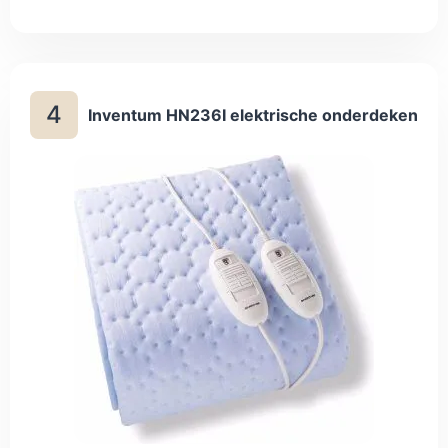
instelbare timer; de deken slaat na 180 minuten vanzelf af.
4
Inventum HN236I elektrische onderdeken