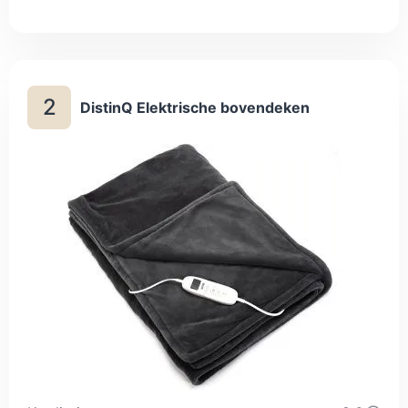
zodat de deken in de wasmachine kan. Het Oeko-Tex
Standard 100-label betekent dat het textiel is getest op
schadelijke stoffen.
2
DistinQ Elektrische bovendeken