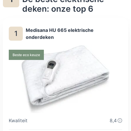
deken: onze top 6
Medisana HU 665 elektrische
1
onderdeken
Beste eco keuze
Kwaliteit
8,4