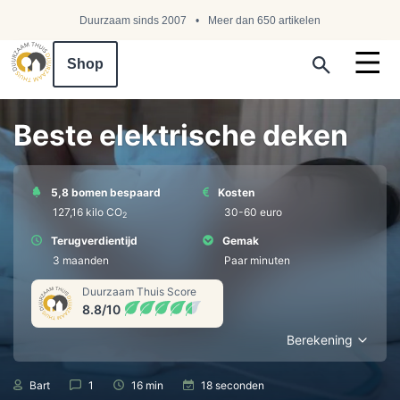
Duurzaam sinds 2007
Meer dan 650 artikelen
Shop
Search ...
Beste elektrische deken
5,8 bomen bespaard
Kosten
127,16 kilo СО
30-60 euro
2
Terugverdientijd
Gemak
3 maanden
Paar minuten
Duurzaam Thuis Score
8.8/10
Berekening
Bart
1
16 min
18 seconden