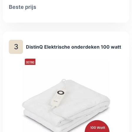
180 minuten of bij oververhitting afslaat. Je kunt hem op
Beste prijs
bed leggen, maar ook op de bank gebruiken als voeten- of
benenwarmer. Draai je hem laag, dan blijft het verbruik
beperkt; de hoogste stand kost aanzienlijk meer stroom.
3
DistinQ Elektrische onderdeken 100 watt