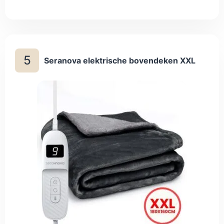
zit geen timer op en de deken schakelt niet vanzelf uit, dus
je moet hem zelf uitzetten.
5
Seranova elektrische bovendeken XXL