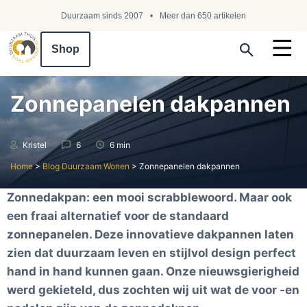
Duurzaam sinds 2007
Meer dan 650 artikelen
Shop
Search ...
Zonnepanelen dakpannen
Kristel
6
6 min
Home
>
Blog Duurzaam Wonen
>
Zonnepanelen dakpannen
Zonnedakpan: een mooi scrabblewoord. Maar ook
een fraai alternatief voor de standaard
zonnepanelen. Deze innovatieve dakpannen laten
zien dat duurzaam leven en stijlvol design perfect
hand in hand kunnen gaan. Onze nieuwsgierigheid
werd gekieteld, dus zochten wij uit wat de voor -en