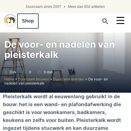
Duurzaam sinds 2007
Meer dan 650 artikelen
Shop
Search ...
De voor- en nadelen van
pleisterkalk
Dirk
0
3 min
Home
>
Duurzaam bouwen
>
Duurzame wanden
>
De voor- en
nadelen van pleisterkalk
Pleisterkalk wordt al eeuwenlang gebruikt in de
bouw: het is een wand- en plafondafwerking die
geschikt is voor woonkamers, badkamers,
keukens en zelfs voor buiten. Pleisterkalk
wordt
ingezet tijdens stucwerk en kan duurzame