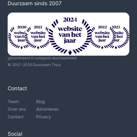
Duurzaam sinds 2007
genomineerd in categorie duurzaamheid
© 2007-2026 Duurzaam Thuis
Contact
Team
Blog
Over ons
Adverteren
Contact
Privacy
Social