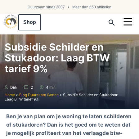
Duurzaam sinds 2007
Meer dan 650 artikelen
Shop
Search ...
Subsidie Schilder en
Stukadoor: Laag BTW
tarief 9%
Dirk
2
4 min
Home
>
Blog Duurzaam Wonen
>
Subsidie Schilder en Stukadoor:
Laag BTW tarief 9%
Ben je van plan om je woning te laten schilderen
of stukadoren? Dan is het goed om te weten dat
je mogelijk profiteert van het verlaagde btw-