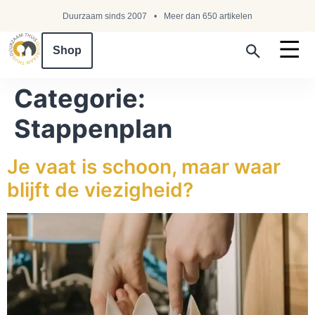
Duurzaam sinds 2007
Meer dan 650 artikelen
Shop
Search ...
Categorie:
Stappenplan
Je vaat is schoon, maar waar
blijft de viezigheid?