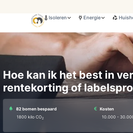
Isoleren
Energie
Huish
Search ...
Hoe kan ik het best in v
rentekorting of labelspro
82 bomen bespaard
Kosten
1800 kilo СО
10.000 - 30.00
2