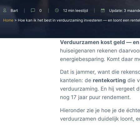
Bart
0
12 min
leestijd
Update:
3 maand
Home
>
Hoe kan ik het best in verduurzaming investeren — en loont een rentek
Verduurzamen kost geld — en de
huiseigenaren rekenen daarvoor 
energiebesparing. Komt daar mee
Dat is jammer, want die rekenso
kantelen: de
rentekorting
die v
verduurzaming. En hij vergeet 
nog 17 jaar puur rendement.
Hieronder zie je hoe je de éch
verduurzamen duidelijk loont, en