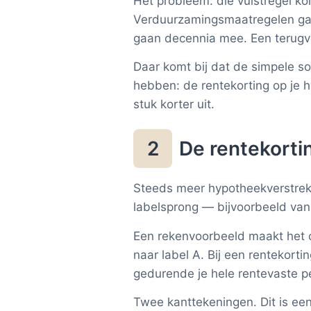
Het probleem: die vuistregel ko
Verduurzamingsmaatregelen gaa
gaan decennia mee. Een terugver
Daar komt bij dat de simpele s
hebben: de rentekorting op je h
stuk korter uit.
De rentekorti
2
Steeds meer hypotheekverstrek
labelsprong — bijvoorbeeld van 
Een rekenvoorbeeld maakt het c
naar label A. Bij een rentekorti
gedurende je hele rentevaste p
Twee kanttekeningen. Dit is ee