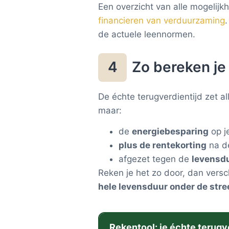
Een overzicht van alle mogelijk
financieren van verduurzaming
de actuele leennormen.
Zo bereken je
4
De échte terugverdientijd zet al
maar:
de
energiebesparing
op j
plus de rentekorting
na de
afgezet tegen de
levensd
Reken je het zo door, dan versch
hele levensduur onder de stre
Rekentool: je échte terugv