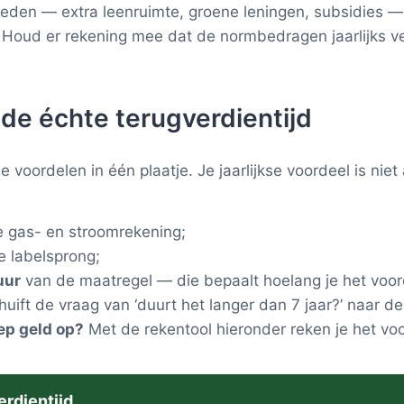
heden — extra leenruimte, groene leningen, subsidies — v
. Houd er rekening mee dat de normbedragen jaarlijks v
 de échte terugverdientijd
le voordelen in één plaatje. Je jaarlijkse voordeel is nie
e gas- en stroomrekening;
 labelsprong;
uur
van de maatregel — die bepaalt hoelang je het voor
uift de vraag van ‘duurt het langer dan 7 jaar?’ naar de
ep geld op?
Met de rekentool hieronder reken je het voor
erdientijd