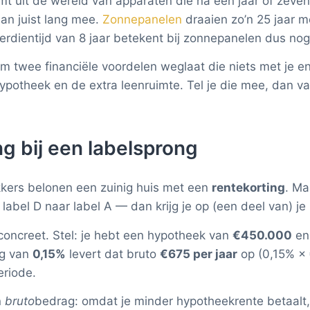
mt uit de wereld van apparaten die na een jaar of zeven 
n juist lang mee.
Zonnepanelen
draaien zo’n 25 jaar m
dientijd van 8 jaar betekent bij zonnepanelen dus nog z
om twee financiële voordelen weglaat die niets met je 
ypotheek en de extra leenruimte. Tel je die mee, dan va
ng bij een labelsprong
kers belonen een zuinig huis met een
rentekorting
. Ma
label D naar label A — dan krijg je op (een deel van) je
oncreet. Stel: je hebt een hypotheek van
€450.000
en 
ng van
0,15%
levert dat bruto
€675 per jaar
op (0,15% ×
eriode.
n
bruto
bedrag: omdat je minder hypotheekrente betaalt, 