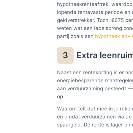
hypotheekrenteaftrek, waardoor h
lopende rentevaste periode en 
geldverstrekker. Toch: €675 per 
weten wat een labelsprong conc
partij zoals een
hypotheek advis
Extra leenrui
3
Naast een rentekorting is er no
energiebesparende maatregelen.
aan verduurzaming besteedt — e
op.
Waarom telt dat mee in je rek
én omdat verduurzamen via de 
spaargeld. De rente is lager en 