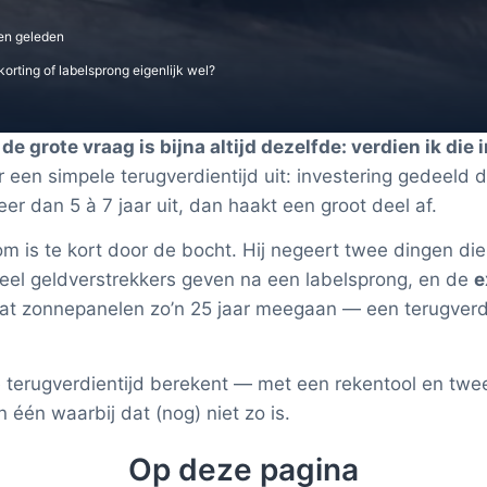
en
geleden
orting of labelsprong eigenlijk wel?
 grote vraag is bijna altijd dezelfde: verdien ik die 
een simpele terugverdientijd uit: investering gedeeld do
r dan 5 à 7 jaar uit, dan haakt een groot deel af.
m is te kort door de bocht. Hij negeert twee dingen die
eel geldverstrekkers geven na een labelsprong, en de
e
dat zonnepanelen zo’n 25 jaar meegaan — een terugverdi
te terugverdientijd berekent — met een rekentool en twe
 één waarbij dat (nog) niet zo is.
Op deze pagina