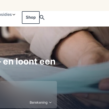
sidies
Shop
 en loont een
Berekening