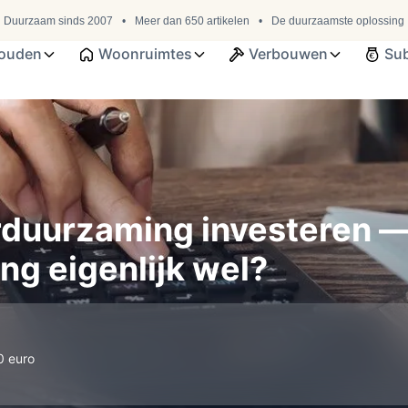
Duurzaam sinds 2007
Meer dan 650 artikelen
De duurzaamste oplossing
ouden
Woonruimtes
Verbouwen
Sub
erduurzaming investeren —
ng eigenlijk wel?
0 euro