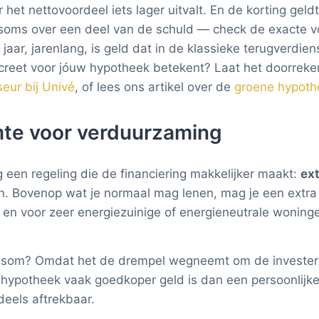
et nettovoordeel iets lager uitvalt. En de korting geldt
soms over een deel van de schuld — check de exacte v
jaar, jarenlang, is geld dat in de klassieke terugverdien
reet voor jóuw hypotheek betekent? Laat het doorreke
eur bij Univé
, of lees ons artikel over de
groene hypoth
mte voor verduurzaming
g een regeling die de financiering makkelijker maakt:
ex
 Bovenop wat je normaal mag lenen, mag je een extra b
n voor zeer energiezuinige of energieneutrale woninge
ensom? Omdat het de drempel wegneemt om de invester
hypotheek vaak goedkoper geld is dan een persoonlijk
deels aftrekbaar.