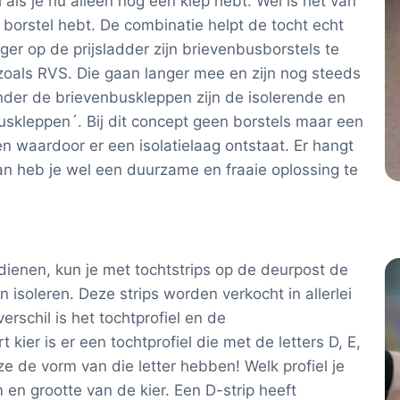
 als je nu alleen nog een klep hebt. Wel is het van
 borstel hebt. De combinatie helpt de tocht echt
er op de prijsladder zijn brievenbusborstels te
oals RVS. Die gaan langer mee en zijn nog steeds
der de brievenbuskleppen zijn de isolerende en
kleppen´. Bij dit concept geen borstels maar een
n waardoor er een isolatielaag ontstaat. Er hangt
an heb je wel een duurzame en fraaie oplossing te
dienen, kun je met tochtstrips op de deurpost de
 isoleren. Deze strips worden verkocht in allerlei
erschil is het tochtprofiel en de
kier is er een tochtprofiel die met de letters D, E,
e de vorm van die letter hebben! Welk profiel je
en grootte van de kier. Een D-strip heeft