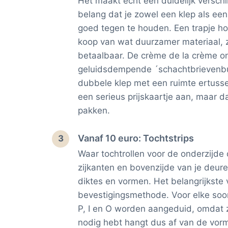
Het maakt echt een duidelijk verschil
belang dat je zowel een klep als een
goed tegen te houden. Een trapje hog
koop van wat duurzamer materiaal, z
betaalbaar. De crème de la crème on
geluidsdempende ´schachtbrievenbus
dubbele klep met een ruimte ertusse
een serieus prijskaartje aan, maar d
pakken.
Vanaf 10 euro: Tochtstrips
3
Waar tochtrollen voor de onderzijde 
zijkanten en bovenzijde van je deuren
diktes en vormen. Het belangrijkste v
bevestigingsmethode. Voor elke soort 
P, I en O worden aangeduid, omdat z
nodig hebt hangt dus af van de vorm 