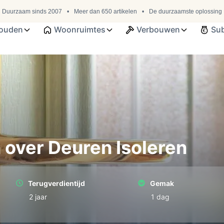
Duurzaam sinds 2007
Meer dan 650 artikelen
De duurzaamste oplossing
ouden
Woonruimtes
Verbouwen
Sub
 over Deuren Isoleren
Terugverdientijd
Gemak
2 jaar
1 dag