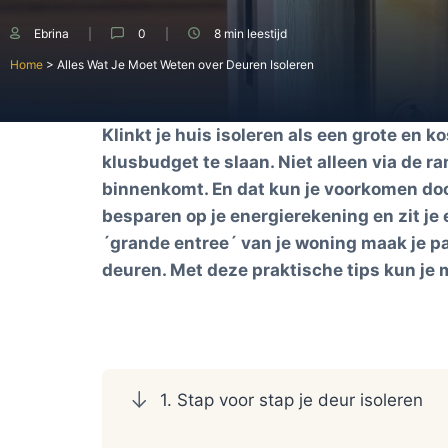
Ebrina
0
8 min
leestijd
Home
>
Alles Wat Je Moet Weten over Deuren Isoleren
Klinkt je huis isoleren als een grote en k
klusbudget te slaan. Niet alleen via de 
binnenkomt. En dat kun je voorkomen door
besparen op je energierekening en zit je
´grande entree´ van je woning maak je pas 
deuren. Met deze praktische tips kun je 
1. Stap voor stap je deur isoleren