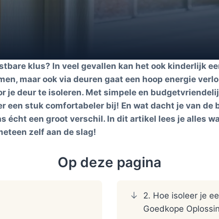
ostbare klus? In veel gevallen kan het ook kinderlijk e
ramen, maar ook via deuren gaat een hoop energie verl
 je deur te isoleren. Met simpele en budgetvriendeli
 er een stuk comfortabeler bij! En wat dacht je van d
écht een groot verschil. In dit artikel lees je alles w
meteen zelf aan de slag!
Op deze pagina
2. Hoe isoleer je e
Goedkope Oplossi