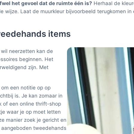
wel het gevoel dat de ruimte één is?
Herhaal de kleur
ele wijze. Laat de muurkleur bijvoorbeeld terugkomen i
tweedehands items
e wil neerzetten kan de
ssoires beginnen. Het
weldigend zijn. Met
 om een notitie op op
ichtbij is. Je kan zomaar in
 of een online thrift-shop
tje waar je op moet letten
ze manier zoek je gericht en
van aangeboden tweedehands