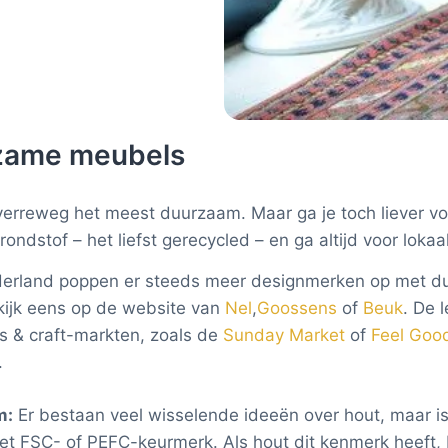
rzame meubels
erreweg het meest duurzaam. Maar ga je toch liever vo
dstof – het liefst gerecycled – en ga altijd voor loka
erland poppen er steeds meer designmerken op met d
kijk eens op de website van
Nel
,
Goossens
of
Beuk
. De 
ts & craft-markten, zoals de
Sunday Market
of
Feel Goo
.
m:
Er bestaan veel wisselende ideeën over hout, maar is
t FSC- of PEFC-keurmerk. Als hout dit kenmerk heeft, b