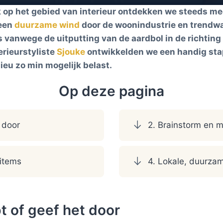
k op het gebied van interieur ontdekken we steeds m
 een
duurzame wind
door de woonindustrie en trendw
ns vanwege de uitputting van de aardbol in de richti
rieurstyliste
Sjouke
ontwikkelden we een handig stapp
ieu zo min mogelijk belast.
Op deze pagina
t door
2. Brainstorm en m
items
4. Lokale, duurza
bt of geef het door