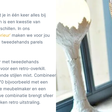
e in één keer alles bij
 is een kwestie van
chillen. In ons
ieur’
maken we voor jou
die tweedehands parels
ur met tweedehands
oor een retro-overkill.
ende stijlen mixt. Combineer
’70 bijvoorbeeld met een
ame meubelmaker en een
eve combinatie brengt sfeer
en retro uitstraling.