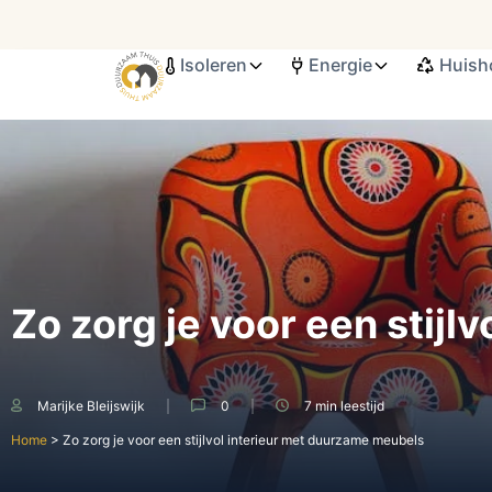
Isoleren
Energie
Huish
Search ...
Zo zorg je voor een stij
Marijke Bleijswijk
0
7 min
leestijd
Home
>
Zo zorg je voor een stijlvol interieur met duurzame meubels