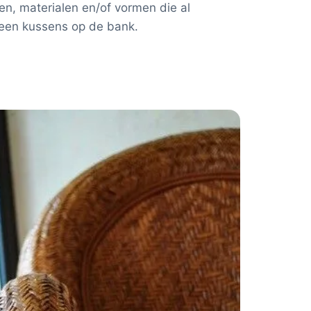
en, materialen en/of vormen die al
n een kussens op de bank.