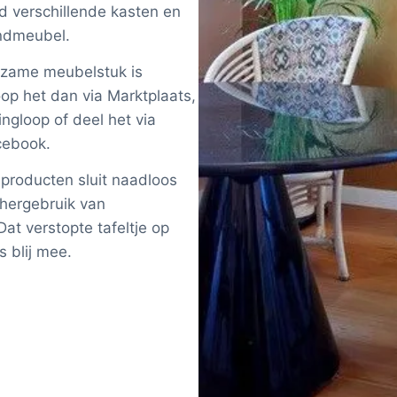
ld verschillende kasten en
andmeubel.
urzame meubelstuk is
oop het dan via Marktplaats,
ingloop of deel het via
cebook.
producten sluit naadloos
 hergebruik van
at verstopte tafeltje op
 blij mee.