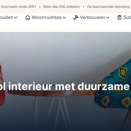
Duurzaam sinds 2007
Meer dan 650 artikelen
De duurzaamste oplossing
ouden
Woonruimtes
Verbouwen
Sub
lvol interieur met duurzam