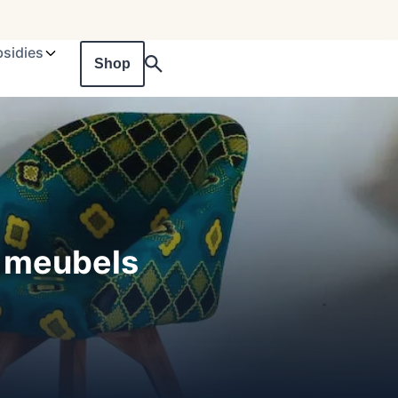
sidies
Shop
e meubels