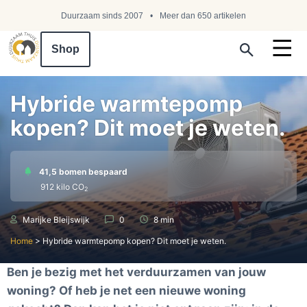
Duurzaam sinds 2007
Meer dan 650 artikelen
Shop
Search ...
Hybride warmtepomp
kopen? Dit moet je weten.
41,5 bomen bespaard
912 kilo СО
2
Marijke Bleijswijk
0
8 min
Home
>
Hybride warmtepomp kopen? Dit moet je weten.
Ben je bezig met het verduurzamen van jouw
woning? Of heb je net een nieuwe woning